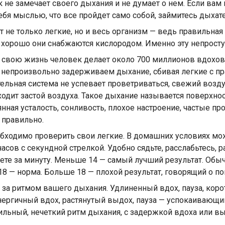
не замечает своего дыхания и не думает о нем. Если вам к
ебя мыслью, что все пройдет само собой, займитесь дыхат
 не только легкие, но и весь организм — ведь правильная 
ко хорошо они снабжаются кислородом. Именно эту непрос
за свою жизнь человек делает около 700 миллионов вдох
, непроизвольно задерживаем дыхание, сбивая легкие с пр
ельная система не успевает проветриваться, свежий возду
ходит застой воздуха. Такое дыхание называется поверхн
нная усталость, сонливость, плохое настроение, частые пр
 правильно.
бходимо проверить свои легкие. В домашних условиях мо
асов с секундной стрелкой. Удобно сядьте, расслабьтесь, р
те за минуту. Меньше 14 — самый лучший результат. Обычн
 18 — норма. Больше 18 — плохой результат, говорящий о 
 за ритмом вашего дыхания. Удлиненный вдох, пауза, кор
нергичный вдох, растянутый выдох, пауза — успокаивающи
ильный, нечеткий ритм дыхания, с задержкой вдоха или вы