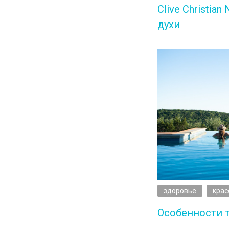
Clive Christia
духи
здоровье
крас
Особенности 