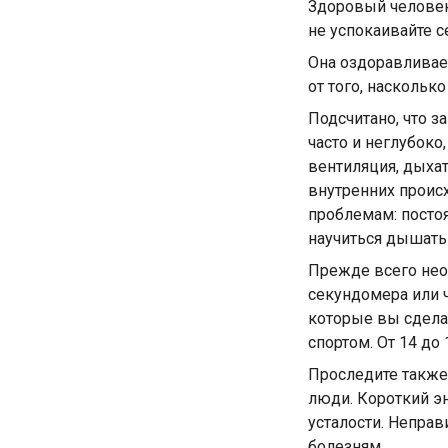
Здоровый человек 
не успокаивайте с
Она оздоравливает
от того, насколь
Подсчитано, что 
часто и неглубоко
вентиляция, дыхат
внутренних проис
проблемам: постоя
научиться дышать
Прежде всего нео
секундомера или ч
которые вы сделае
спортом. От 14 до
Проследите также
люди. Короткий э
усталости. Неправ
болезням.