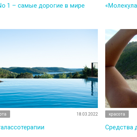
n No 1 – самые дорогие в мире
«Молекула
ота
18.03.2022
красота
талассотерапии
Средства д