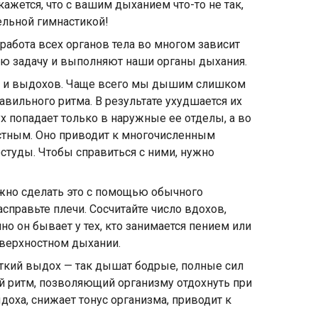
ажется, что с вашим дыханием что-то не так,
ельной гимнастикой!
работа всех органов тела во многом зависит
тую задачу и выполняют наши органы дыхания.
ов и выдохов. Чаще всего мы дышим слишком
авильного ритма. В результате ухудшается их
х попадает только в наружные ее отделы, а во
остным. Оно приводит к многочисленным
остуды. Чтобы справиться с ними, нужно
жно сделать это с помощью обычного
асправьте плечи. Сосчитайте число вдохов,
о он бывает у тех, кто занимается пением или
поверхностном дыхании.
откий выдох — так дышат бодрые, полные сил
й ритм, позволяющий организму отдохнуть при
доха, снижает тонус организма, приводит к