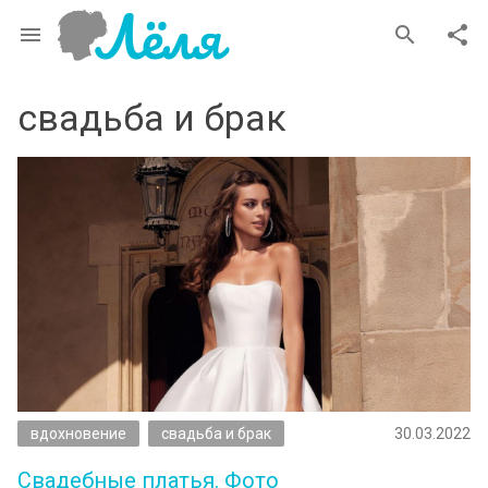
menu
search
share
свадьба и брак
вдохновение
свадьба и брак
30.03.2022
Свадебные платья. Фото