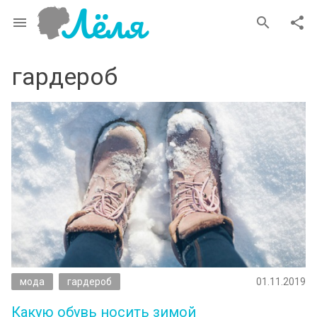
menu
search
share
гардероб
мода
гардероб
01.11.2019
Какую обувь носить зимой