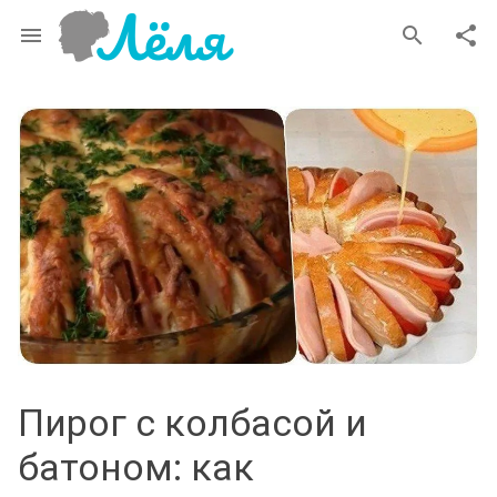
menu
search
share
Пирог с колбасой и
батоном: как