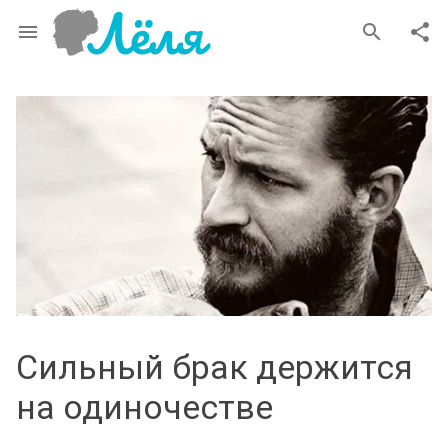
menu
search
share
Сильный брак держится
на одиночестве