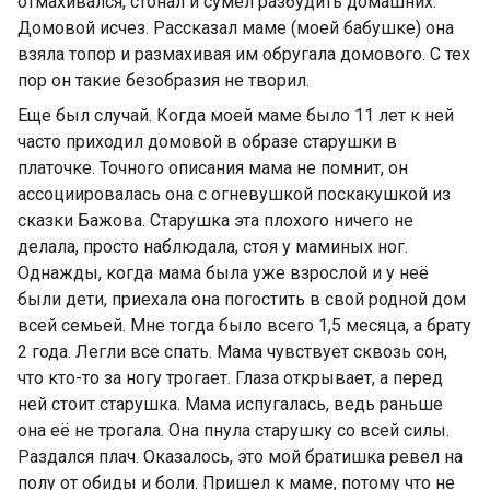
отмахивался, стонал и сумел разбудить домашних.
Домовой исчез. Рассказал маме (моей бабушке) она
взяла топор и размахивая им обругала домового. С тех
пор он такие безобразия не творил.
Еще был случай. Когда моей маме было 11 лет к ней
часто приходил домовой в образе старушки в
платочке. Точного описания мама не помнит, он
ассоциировалась она с огневушкой поскакушкой из
сказки Бажова. Старушка эта плохого ничего не
делала, просто наблюдала, стоя у маминых ног.
Однажды, когда мама была уже взрослой и у неё
были дети, приехала она погостить в свой родной дом
всей семьей. Мне тогда было всего 1,5 месяца, а брату
2 года. Легли все спать. Мама чувствует сквозь сон,
что кто-то за ногу трогает. Глаза открывает, а перед
ней стоит старушка. Мама испугалась, ведь раньше
она её не трогала. Она пнула старушку со всей силы.
Раздался плач. Оказалось, это мой братишка ревел на
полу от обиды и боли. Пришел к маме, потому что не